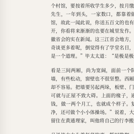
个村馆，要按着所收学生多少，按月
先生，一年到头，一家数口，都靠着
馆，故此一闻此说，你送五百文的也
开，你看将来渐渐的也要在城里发作
徽省会的实在新闻。这三江省会地方
奇谈更多着呢，倒觉得有了学堂名目
是一个道理。”毕太太道：“是极是极
看是三间两厢，尚为宽阔，面前一个
墙，有些松动，窗壁也不很坚整。西
却不容易。把墙要另起两垛，板壁、
可就与正屋不致大碍。上面的椽子，
钱，做一两个月工，也就成个样子。
净，还可做个小小体操场。”说着，
留住在黄通理家，叫他将自己的行李搬