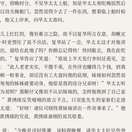
看守，傍晚时分，不见毕太太上船，知是毕太太须吃晚饭然后
，以待关掩舱门。忽然觉得少去了一件东西，想着临上船时检
，他又上岸来，向毕太太查问。
圈儿上红红的，像有难言之隐，故不以复华所言在意，却瞅定
一时更愣住了说不出话。复华站了一会，毕太太这才对他讲
拣出，留给在此地了吗？你倒忘记得快！快回船去，我在此吃
船的。”复华答应了笑道：“原说上半天发行李时还看见，怎
说：“此人老老实实，不傻不乖，在外洋也赚得几个钱，到我
安顿一桩事业，却还没有工夫盘问他的底细，妹妹如何忽然说
惜匆匆的姊姊就要动身，他原是我的房分兄弟呀！”毕太太听
早为说明？那顺仔又像似不认识妹妹的，怎样他既到了自己家
。”黄绣球反笑嘻嘻的欲言不言。只见张先生的家眷们走进
太太道：“好呀！诸位可晓得黄妹妹讲出一件奇事来了。”便
黄绣球的究竟。黄绣球备细的说其原委。
，道：“今晚是戌时涨潮，该料理晚餐，请毕太太好早些登