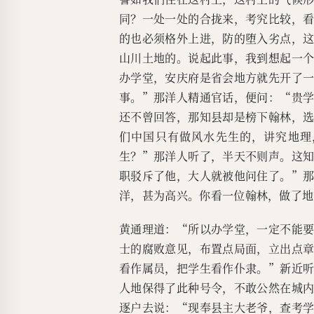
同？一处一处的合拢来，考究比较，
的也必须格外上进，防的堕入劣点，
山川土地的。说起此事，我到想起一
办学堂，安庆府是省会地方就先开了
事。”那洋人精通官话，便问：“贵
还不曾回答，那知县却是榜下翰林，
们中国只有做风水先生的，讲究地理
生？”那洋人听了，半天不则声。这
职驳斥了他，大人就被他问住了。”
洋，甚为高兴。你看一位翰林，做了地
黄通理道：“所以办学堂，一定不能
士的腐败意见，布置点局面，立出点
看作属员，把学生看作仆隶。”新近
人地保得了此种号令，不敢公然在城
逐户去说：“现奉县主大老爷，查考