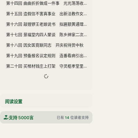
第十四回 曲曲折折做成一件事 光光荡荡收了两个人
第十五回 造假信不害真事业 出新法教作女先儿
第十六回 敲镗锣王老娘说书 拟匾额黄通理劝学
第十七回 景福堂内四人聚谈 陈乡绅家二次做寿
第十八回 因女医竟联同志 开庆祝待赏中秋
第十九回 预备报名议定规则 连番看病引出奇谈
第二十回 买棺材钱庄上打架 守灵柩孝堂里寻人
阅读设置
支持 5000言
已有
14
位读者支持