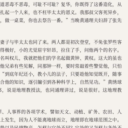
你道恶毒不恶毒，可耻不可耻？复华，你既得了这番造化，从
挣扎起一个人来，也不枉毕太太的恩义。我那叔父客死异乡，
去，做一桌菜，你也去祭告一番。”当晚黄通理夫妇辞了张先
的妻子与毕太太也同了来。两人都是初次登堂，不免张罗些客
生得极好，小的尤觉眉宇轩昂，拉住了手，问他两个的名字。
乳名叫权儿，我就把他们的学名起做黄钟、黄权。这大的虽也
及他兄弟有些见解，同那钟一样，要时常敲着些警觉他，只怕
：“到底年纪还小，教小儿的法子，只要趁他知觉既开，随事
凑合他的知识，逐引牖引到各种科学上，自然见功。”黄绣球
书，说是地理教授法，也同通理讲过，说是很好。这地理教
罪、人事界的各项学术，譬如天文、动植、矿务、农田、人
理上发生，因为人不能离地球而立，地理即在地球范围之中。
形势以及民情物产，怎样与它处不同？它处的又怎样与各处不