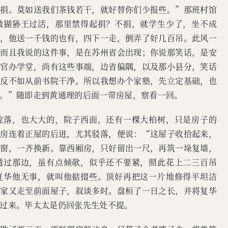
缴捐。莫如送我们茶钱若干，就好替你们少报些。”那班村馆
做猢狲王过活，那里禁得起捐？不捐，就学生少了，坐不成
有，他送一千钱的也有，四下一走，倒弄了好几百吊。此风一
。而且我说的这件事，是在苏州省会出现；你说那笑话，是安
，官办学堂，尚有这些事端，边省偏隅，以及那小县分，笑话
，反不如从前书院干净。所以我想办个家塾，先立定基础，也
。”随即走到黄通理的后面一带房屋，察看一回。
院落，也大大的，院子西面，还有一棵大柏树，只是房子的
厢房连着正屋的后进，尤其驳落，便说：“这屋子收拾起来，
门窗，一齐换新。靠西厢房，只好留出一尺，再筑一垛复墙，
通过那边，虽有点倾欹，似乎还不要紧，照此花上二三百吊
复华他无事，就叫他掂掇些。顶好再把这一片地修得平坦洁
大家又走至前面屋子，叙谈多时。盘桓了一日之长，并将复华
过来。毕太太是仍回张先生处不提。