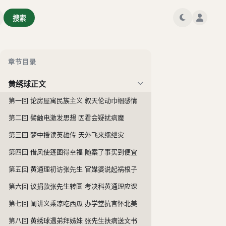
搜索
章节目录
黄绣球正文
第一回 论房屋寓民族主义 叙天伦动巾帼感情
第二回 譬触电激发思想 因看会疑扰病魔
第三回 梦中授读英雄传 天外飞来缧绁灾
第四回 借风使篷图得幸福 随案了事买到便宜
第五回 黄通理初访张先生 官媒婆说起祸根子
第六回 议捐款张先生转圜 考决科黄通理应课
第七回 阐讲义乘凉吃西瓜 办学堂抗言怀北美
第八回 黄绣球遇弟拜姊妹 张先生扶病送文书