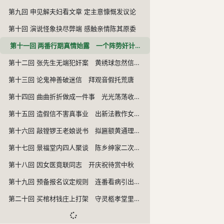
第九回 申见解夫妇看文章 定主意慷慨发议论
第十回 演说怪象抉尽弊端 感触亲情陈其原委
第十一回 两番行期真情始露 一个阵势奸计又来
第十二回 张先生无端犯奸案 黄绣球忽然信尼姑
第十三回 论鬼神善破迷信 拜观音假托荒唐
第十四回 曲曲折折做成一件事 光光荡荡收了两个人
第十五回 造假信不害真事业 出新法教作女先儿
第十六回 敲镗锣王老娘说书 拟匾额黄通理劝学
第十七回 景福堂内四人聚谈 陈乡绅家二次做寿
第十八回 因女医竟联同志 开庆祝待赏中秋
第十九回 预备报名议定规则 连番看病引出奇谈
第二十回 买棺材钱庄上打架 守灵柩孝堂里寻人