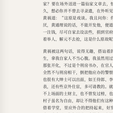
家？要在场外送进一篇仙家文章去，
久，想必你并不曾去寻录遗，在外听
黄祸道：“这原是戏谈。我且问你：
厌，黄通理说的话，不能开发他，便
一注钱，尽可自家去设法些，捐到官
着举人、解元不去抢，这是什么原故呢
黄祸被这两句话，说得无趣，搭讪着
生，拿我自家人不当心腹。我虽然用
那张开化，不过是个刑房书办，在官
全然不与刑房相干，倒把他应办的警
也很有大绅士可以出面，如王侍郎、
表，还有些京外仕宦，多可请教的。
不上场面的土财主，也不曾发过榜，
村子虽名为自由，却让不得他们有这
借着学堂，里应外合的把持起来，好