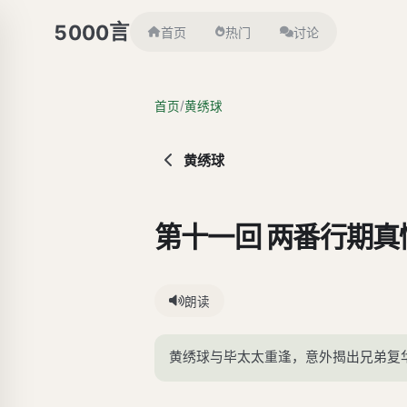
言
5000
首页
热门
讨论
/
首页
黄绣球
黄绣球
第十一回 两番行期
朗读
黄绣球与毕太太重逢，意外揭出兄弟复