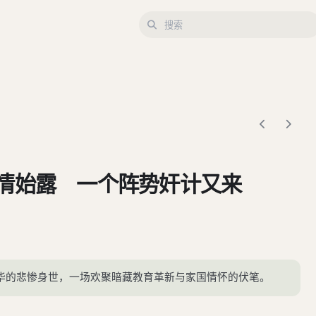
真情始露 一个阵势奸计又来
华的悲惨身世，一场欢聚暗藏教育革新与家国情怀的伏笔。