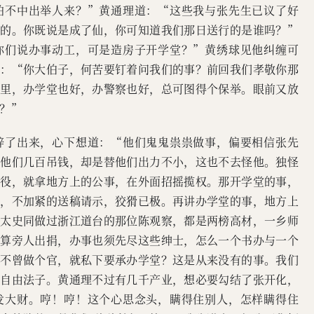
怕不中出举人来？”黄通理道：“这些我与张先生已议了好
见的。你既说是成了仙，你可知道我们那日送行的是谁吗？”
你们说办事动工，可是造房子开学堂？”黄绣球见他纠缠可
道：“你大伯子，何苦要钉着问我们的事？前回我们孝敬你那
府里，办学堂也好，办警察也好，总可图得个保举。眼前又放
？”
辞了出来，心下想道：“他们鬼鬼祟祟做事，偏要相信张先
过他们几百吊钱，却是替他们出力不小，这也不去怪他。独怪
人役，就拿地方上的公事，在外面招摇揽权。那开学堂的事，
察，不加紧的送稿请示，狡猾已极。再讲办学堂的事，地方上
李太史同做过浙江道台的那位陈观察，都是两榜高材，一乡师
就算旁人出捐，办事也须先尽这些绅士，怎么一个书办与一个
也不曾做个官，就私下要承办学堂？这是从来没有的事。我们
种自由法子。黄通理不过有几千产业，想必要勾结了张开化，
发大财。哼！哼！这个心思念头，瞒得住别人，怎样瞒得住