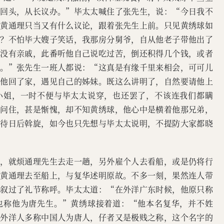
太回头，从长议办。”毕太太喊住了张先生，说：“今日我不
”黄通理只当又有什么议论，跟着张先生上前。只见黄绣球如
个？不怕毕大嫂子笑话，我那房分舅爷，自从他老子带他出了
、没有亲戚，此番听他自己说吃过苦，倒还积得几个钱，或者
卖。”张先生一班人都说：“这真是有缘千里来相会，可可儿
带他回了家，遇见自己的姊妹。既这么讲明了，自然要请他上
小姐，一时不便与毕太太说穿，也还罢了，不该连我们都瞒
话问住，甚是惭愧，却不知黄绣球，他心中是横着他那兄弟，
留待日后斡旋，如今也只先想与毕太太说明，不提防大家都晓
来，就烦通理先生去走一趟，另外雇个人去看船，或是仍将行
同黄通理去至船上，与复华述明原故。不多一刻，果然连人带
家叙过了礼节称呼。毕太太道：“在外洋广东时候，他原只称
也称他为唐先生。”黄绣球接着道：“他本名复华，并不姓
说外洋人多称中国人为唐人，仔者又是极贱之称，这个名字的