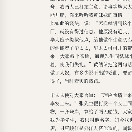
舟。我两人已打定主意，诸事等毕太
能开船，你来听听我黄妹妹的事情。
此如此的谈法，说：“怎样就讲到这
门，就没有得过信息。他原没有近支
毕大嫂子提拔他点，给他做个生意买
的他碰着了毕太太，毕太太可可儿的
来，大家叙个亲谊。通理先生同绣球
着，使我们失礼。”黄绣球把这两句
做了人奴，有多少说不出的委曲，要
得了，当时着实的踌躇。
毕太太便对大家言道：“理应快请上
李发上来。”张先生便打发一个长工
物，一齐登岸，算给了两天船钱，大
我为毕先生，我只叫他名字，如今我
唐，只唐顺仔是外洋人替他造的，闻