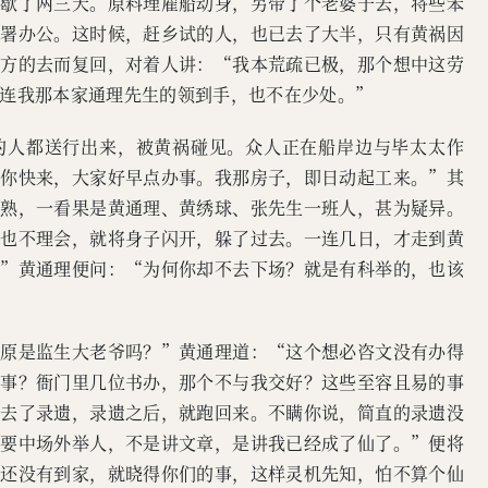
，歇了两三天。原料理雇船动身，另带了个老婆子去，将些笨
进署办公。这时候，赶乡试的人，也已去了大半，只有黄祸因
方方的去而复回，对着人讲：“我本荒疏已极，那个想中这劳
连我那本家通理先生的领到手，也不在少处。”
的人都送行出来，被黄祸碰见。众人正在船岸边与毕太太作
等你快来，大家好早点办事。我那房子，即日动起工来。”其
很熟，一看果是黄通理、黄绣球、张先生一班人，甚为疑异。
，也不理会，就将身子闪开，躲了过去。一连几日，才走到黄
。”黄通理便问：“为何你却不去下场？就是有科举的，也该
我原是监生大老爷吗？”黄通理道：“这个想必咨文没有办得
难事？衙门里几位书办，那个不与我交好？这些至容且易的事
，去了录遗，录遗之后，就跑回来。不瞒你说，简直的录遗没
说要中场外举人，不是讲文章，是讲我已经成了仙了。”便将
人还没有到家，就晓得你们的事，这样灵机先知，怕不算个仙