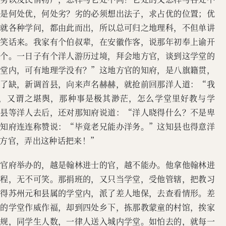
看是何处优，何处劣？劣的必须想出法子，求占优的位置；优
这就各种学问，都由此而出，所以总可归之地理科，不但单讲
个笑话来。我家有个伯叔辈，在安徽作客，说那年初奉上谕开
一个。一日子有个洋人游历过境，拜会地方官，谈到这学堂的
学堂内，可有地理学没有？”这地方官的知府，是八旗籍贯，
选了缺，新调首县，向来声名赫赫，就抢前回那洋人道：“我
，又谓之堪舆，那种事是极其渺茫，怎么学堂里好教与学
知县等洋人去后，还对那知府说道：“洋人晓得什么？不是卑
那知府连连称赞说：“毕竟老兄能办洋务。”这知县也得意洋
方官，弄出这种话把来！”
要官府举办的，越是翰林进士的官，越不能办。他拿他翰林进
章程，无不可笑。那捐班的，又只当学堂，受他管辖，把教习
听得苏州元和县属的学堂内，派了差人地保，去查看情形。差
内的学堂作威作福，却到四处乡下，拣那教蒙童的村馆，挨家
学规，同学生人数，一律人送入城内学堂。如怕去的，就每一