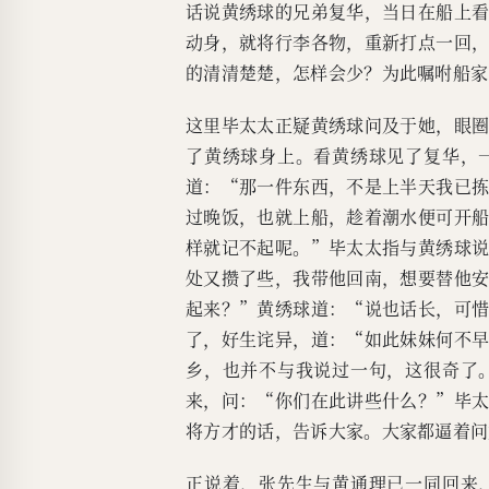
话说黄绣球的兄弟复华，当日在船上
动身，就将行李各物，重新打点一回
的清清楚楚，怎样会少？为此嘱咐船家
这里毕太太正疑黄绣球问及于她，眼
了黄绣球身上。看黄绣球见了复华，
道：“那一件东西，不是上半天我已
过晚饭，也就上船，趁着潮水便可开
样就记不起呢。”毕太太指与黄绣球
处又攒了些，我带他回南，想要替他
起来？”黄绣球道：“说也话长，可
了，好生诧异，道：“如此妹妹何不
乡，也并不与我说过一句，这很奇了
来，问：“你们在此讲些什么？”毕
将方才的话，告诉大家。大家都逼着问
正说着，张先生与黄通理已一同回来