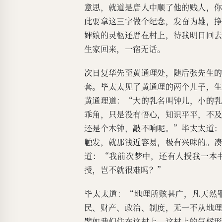
意思，就道是唐人中顺了他的贱人，
此要拿这三字做个纪念，发奋为雄，
婶娘的灵柩还厝在村上，待我明日回
生家回来，一宿无话。
次日复华先至黄通理处，随后张先生
套。毕太太见了黄通理的两个儿子，
黄通理道：“大的乳名叫钟儿，小的
乖角，只是没有悟心，知识平平，不
还是个木钟，敲不响呢。”毕太太道
触发，就那浅近容易，极有兴味的。
道：“我前次梦中，还有人授我一本
授，岂不就很难吗？”
毕太太道：“地理所赅甚广，凡天然
民、财产、政治、制度，无一不从地
譬如我们住在这村上，这村上的气候