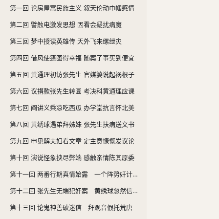
第一回 论房屋寓民族主义 叙天伦动巾帼感情
第二回 譬触电激发思想 因看会疑扰病魔
第三回 梦中授读英雄传 天外飞来缧绁灾
第四回 借风使篷图得幸福 随案了事买到便宜
第五回 黄通理初访张先生 官媒婆说起祸根子
第六回 议捐款张先生转圜 考决科黄通理应课
第七回 阐讲义乘凉吃西瓜 办学堂抗言怀北美
第八回 黄绣球遇弟拜姊妹 张先生扶病送文书
第九回 申见解夫妇看文章 定主意慷慨发议论
第十回 演说怪象抉尽弊端 感触亲情陈其原委
第十一回 两番行期真情始露 一个阵势奸计又来
第十二回 张先生无端犯奸案 黄绣球忽然信尼姑
第十三回 论鬼神善破迷信 拜观音假托荒唐