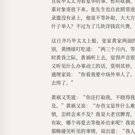
且说毕太太为着复华的事，暂时耽搁
重对象寄放下来。张先生也自此照常
录遗没有录上，他竟不等补取，大大
什子举人？不过为了几块洋钱宾兴费，
这日齐巧毕太太上船，张家黄家两面
别，黄绣球叮吃道：“两三个月内，
时黄昏之际，黄祸听上去，觉得声音
又听见什么办事动工的话，莫明其妙
通理家说：“你看我要中场外举人了
去得了。”
黄祸又笑道：“你还打取我，不晓得
及。”黄祸又说：“办咨文是件什么
情，怎样会来不及？我是大老官脾胃
有取，哪个再爱去等他补出来呢？我
那晚碰见听见的事情，说出道：“我