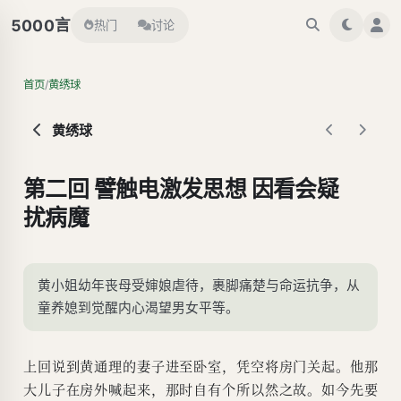
言
5000
热门
讨论
/
首页
黄绣球
黄绣球
第二回 譬触电激发思想 因看会疑
扰病魔
黄小姐幼年丧母受婶娘虐待，裹脚痛楚与命运抗争，从
童养媳到觉醒内心渴望男女平等。
上回说到黄通理的妻子进至卧室，凭空将房门关起。他那
大儿子在房外喊起来，那时自有个所以然之故。如今先要