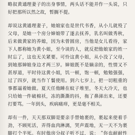
略叙黄通理妻子的出身事情，两头话不能并作一头说，只
好把那所以然之故，暂搁不提。
却说这黄通理妻子，她娘家也是世代书香，从小儿就殁了
父母，是她一个房分婶娘带了遂去抚养，乳名叫做秀秋，
后来做黄家的养媳，因为未曾圆房，当他是女儿看待，家
下人都称她为黄小姐，至今谈的人，就反把他娘家的姓一
时忘了，这也无关紧要。可怜这黄小姐，从小没了父母，
到她那婶娘身边才两三岁。婶娘既不是嫡亲的，性情又不
甚厚道，平时待这黄小姐，饥一顿，饱一顿，勉勉强强，
过了四岁，就当作丫鬟使用。到六七岁上，把一切粗重的
事都逼着她做。夏天任他睡在蚊子堆里，冬天大冷天，也
只给她一件破棉袄，冻的澌澌的抖，拖了鼻涕出来，还要
打要骂。一年到头，疾病痛痒，更是毫不相关。
却有一件，天天那双脚是要亲手替她裹的，裹起来使着手
劲，不顾死活，弄得血肉淋漓，哭声震地，无一天不为裹
脚打个半死。有时他房分叔子听不过，说：“你也耐耐性