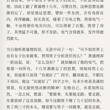
理。因此上跟了黄通理十几年，习惯自然，这种思想也渐
渐的忘了。却是他这思想，譬如一件东西，含有电质在
内，浑浑融融，初无表见，碰着了引电之物，将那电气一
触，不由得便有电光闪出，可以烧着了衣服，毁穿了房
子，其势猛不可遏，猝不及防。电气含得愈多，发作得愈
烈愈大。
当日他听黄通理的话，无意中问了一句：“可不知世界上
也有女子出来做事，替得男子分担责任的么？”黄通理却
一跃而起，说：“怎么没有？”就如触动了他的电气，把
他那一向所有，十几年渐渐忘了的思想，顷刻间兜上心
来，故接着只说得“有就好了”四字，翻身就走，不暇往
下再问。他这“有就好了”四字之中，有多少欢喜美满的
情景，有无限恍悟决断的精神！在他自己，亦莫知所以
然。一念之间，想道：“要做事，先要能走路；要走路，
先要放掉了这双臭脚。如今这脚底下缠了几十层的布条，
垫了两三寸的木头，慢说要与男子一同做事，就是走路，