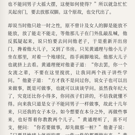
也不能同男子大摇大摆，这便如何使得？”所以就急忙忙
关起房门，要去放那双脚。这个原故，也交代出了。
却说当时他只趁一时之性，原不曾计及女人的脚是能放不
能放，放了能走不能走，等他那儿子在门外乱敲乱喊，他
反狐疑起来，说只怕要去问问他老子，于是重新开出房
门，搀着他大儿子，又到了书房。只见黄通理与他小儿子
坐在那里，对着一个地球仪，指手画脚地说。他那大儿子
也就挤上去看。黄通理便对他妻子道：“你去罢，你一个
女流之辈，不要在这里搅扰，让我同两个孩子讲些学
问。”他妻子道：“方才我不是问过你，说女子也可以出
来做事，既是可做事，也就可以谈谈学问。虽然我年纪大
了，究竟还比你小得多，你同孩子们讲的，不信我就懂不
得。向来我只道是女子不能同男子一样做事，故此十几年
来，只还我的女子本分。如今想要在本分之外，再做些事
来，也好帮着你教教两个儿子。”黄通理听了，喜不可
支，便问：“你若要做事，却先做那一桩？”他妻子说：
“只要是地球上体面的事，一件一件的都要做出来。”黄