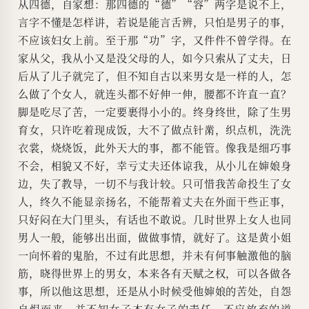
从四德，自家想：那四德的“德”“容”两字是说不上，
言字不懂是怎样讲，若说是能言舌辨，只怕是男子的事，
不应该妇女上前。至于那“功”字，又件件不曾学得。在
家从父，我从小又是没父母的人，如今只索从了丈夫，日
后从了儿子就完了，但不知自古以来男女是一样的人，怎
么做了个女人，就连头都不好伸一伸，腰都不许直一直？
脚是吃尽了苦，一定要裹得小小的。终身终世，除了生男
育女，只许吃着现成饭，大不了做点针黹，织点机，洗洗
衣裳，烧烧饭，此外天大的事，都不能管。像我是细巧事
不会，相貌又不好，幸亏丈夫还体谅我，从小儿在婶娘身
边，失了教导，一切不与我计较。只可惜我苦命投生了女
人，终久不能显亲扬名，不能帮着丈夫在外面干些正事，
只好闷在大门里头，有话也不敢说。几时世界上女人也同
男人一般，能够出出面，做做事情，就好了。这是黄小姐
一向怀着的鬼胎，不过有此思想，并未有何事触激他的脑
筋，晓得世界上的男女，本来各有天赋之权，可以各做各
事，所以他这思想，还是从小时候受他婶娘的苦处，自怨
自恨而来，并不知女子本有女子的责任，不应放弃的道