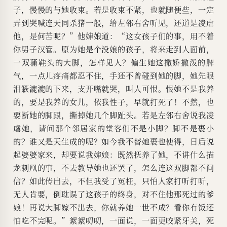
子，慢慢的与她收束。若是收束不紧，也就随便些，一定
弄到哭喊连天同杀猪一般，给左邻右舍听见，还道是凌虐
他，是何苦呢？”他婶娘道：“这女孩子们的事，用不着
你男子汉管。原为她是个没娘的孩子，将来走到人面前，
一双蒲鞋头的大脚，怎样见人？偏生她这撒娇撒泼的脾
气，一点儿疼痛都忍不住，手还不曾碰到她的脚，她先眼
泪簌漉漉的下来，支开嘴就哭，叫人可恨。恨她不是我养
的，要是我养的女儿，依我性子，早就打死了！不然，也
要断她的脚跟，撕掉她几个脚趾头。若是左邻右舍说我凌
虐她，请问那个邻居家的堂客们不是小脚？脚不是裹小
的？谁又是天生成的呢？如今我不替她裹也使得，日后说
起婆婆家来，却要说我婶娘：既然抚养了她，不讲什么描
龙刺凰的事，不去教导她也还罢了，怎么连这双脚都不问
信？如此传出去，不但我受了冤枉，只怕人家打听打听，
无人肯要，倒耽误了这孩子的终身，对不住他那死过的爹
娘！再说大脚嫁不出去，你就养她一世不成？看你有饭还
怕吃不完呢。”絮絮叨叨，一面说，一面更咬紧牙关，死