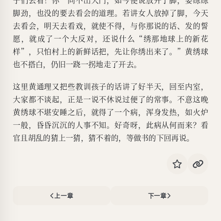
脚劲，也没的要去看会的道理。若讲女人放掉了脚，今天
去看会，明天去看戏，就使不得，与你那说的话、发的誓
愿，就成了一个大反对，还说什么“绣那地球上的新花
样”，只怕村上的新鲜话把，先让你绣出来了。”黄绣球
也不搭白，仍旧一跷一拐地走了开去。
这里黄通理又把些教训孩子的话讲了好半天，回至内室，
大家都不谈起，正是一说不休说过便了的常事。不意这晚
黄绣球不堪安睡之后，就得了一个病，浑身发热，如火炉
一般，昏昏沉沉的人事不知。好奇呀，此病从何而来？看
官且胡乱的猜上一猜，猜不着的，等做书的下回再说。
上一章
下一章